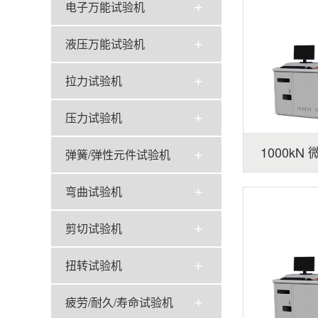
电子万能试验机
液压万能试验机
拉力试验机
压力试验机
1000k
弹簧/弹性元件试验机
弯曲试验机
剪切试验机
扭转试验机
疲劳/耐久/寿命试验机