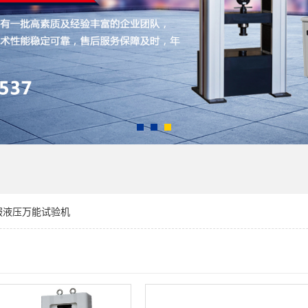
服液压万能试验机