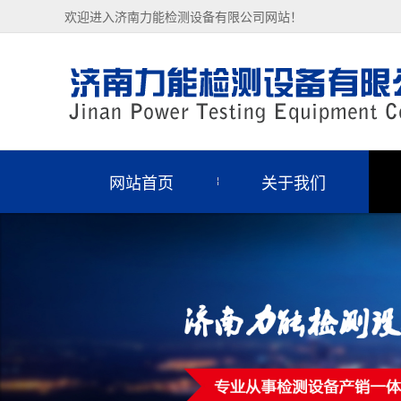
欢迎进入济南力能检测设备有限公司网站！
网站首页
关于我们