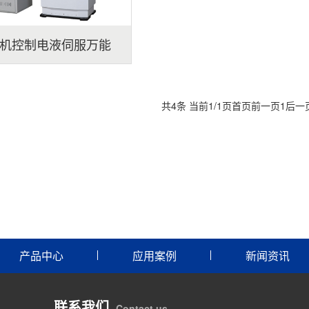
 微机控制电液伺服万能
试验机
共4条 当前1/1页
首页
前一页
1
后一
产品中心
应用案例
新闻资讯
联系我们
Contact us