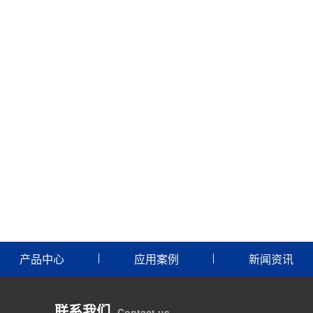
产品中心
应用案例
新闻资讯
联系我们
Contact us