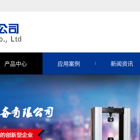
产品中心
应用案例
新闻资讯